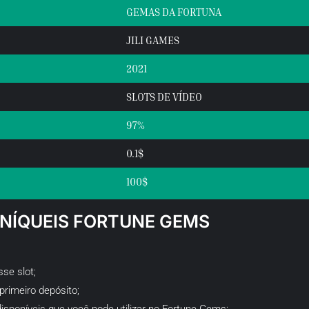
GEMAS DA FORTUNA
JILI GAMES
2021
SLOTS DE VÍDEO
97%
0.1$
100$
-NÍQUEIS FORTUNE GEMS
se slot;
primeiro depósito;
sponíveis que você pode utilizar no Fortune Gems;