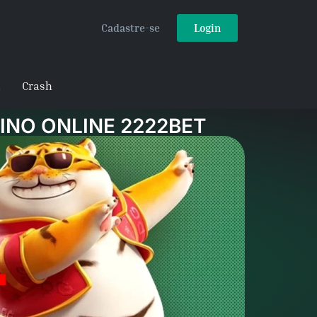
Cadastre-se
Login
l
Crash
SINO ONLINE 2222BET