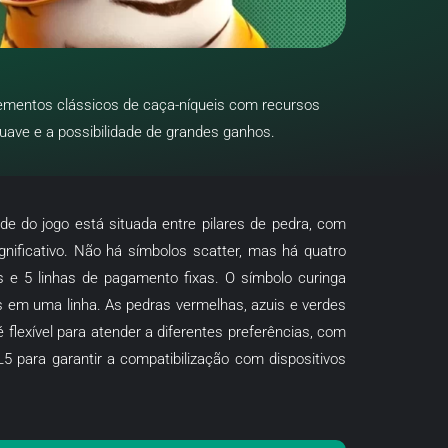
lementos clássicos de caça-níqueis com recursos
suave e a possibilidade de grandes ganhos.
de do jogo está situada entre pilares de pedra, com
nificativo. Não há símbolos scatter, mas há quatro
s e 5 linhas de pagamento fixas. O símbolo curinga
s em uma linha. As pedras vermelhas, azuis e verdes
flexível para atender a diferentes preferências, com
 para garantir a compatibilização com dispositivos